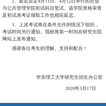
2、延迟原定4月11日、4月12日举行的社会
与公共管理学院初试科目笔试。该学院资格审查
及初试准考证领取工作
也相应延迟。
3
、
上述考试将在条件允许的情况下组织，
考试时间另行通知。
我校
将第一时间在
研究生院
网站
上发布通知。
感谢各位考生的理解
、支持
和配合！
华东理工大学研究生招生办公室
2
0
20
年
3
月
1
7
日