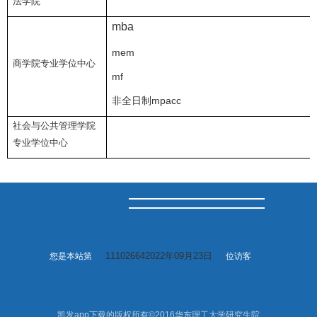
法学院
mba
mem
商学院专业学位中心
mf
非全日制mpacc
社会与公共管理学院
专业学位中心
111026642022年09月23日
您是本站第
位访客
凯发app下载的版权所有©2016华东理工大学研究生院