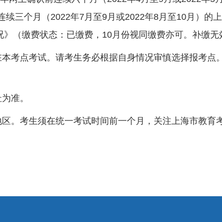
连续三个月（
2022
年
7
月至
9
月或
2022
年
8
月至
10
月）的上
况》（缴费状态：已缴费，
10
月份视同缴费亦可。补缴无
在本考点考试。请考生务必根据自身情况审慎选择报考点
址为准。
地区。考生须在统一考试时间前一个月，关注上海市教育
。