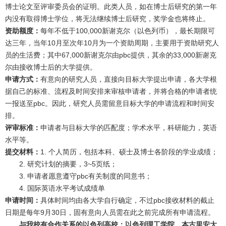
博士论文至评审委员会的证明。此类人员，如在博士后研究的第一年
内没有取得博士学位，将无法继续博士后研究，奖学金也将终止。
资助额度：
每年不低于100,000新谢克尔（以色列币），最长期限可
达三年，当年10月至次年10月为一个资助周期，主要用于资助研究人
员的生活费；其中67,000新谢克尔由pbc提供，其余的33,000新谢克
尔由接收博士后的大学提供。
申请方式：
有意向的研究人员，直接向目标大学提出申请，各大学根
据自己的标准、流程及时间安排来审核申请者，并将合格的申请者统
一报送至pbc。因此，研究人员需留意目标大学的申请流程和时间安
排。
评审标准：
申请者与目标大学的匹配度；学术水平，科研能力，英语
水平等。
提交材料：
1. 个人简历，包括本科、硕士及博士各阶段的学业成绩；
2. 研究计划的摘要，3~5页纸；
3. 申请者愿意遵守pbc有关制度的同意书；
4. 国际英语水平考试成绩单
申请时间：
具体时间均由各大学自行确定，不过pbc接收材料的截止
日期是每年9月30日，固有意向人员需在此之前完成所有申请流程。
与我校有合作关系的以色列高校：以色列理工学院、本古里安大