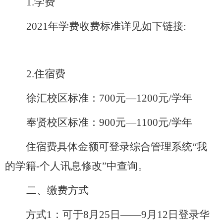
1.
学费
2021
年学费收费标准详见如下链接
:
2.
住宿费
徐汇校区标准：
700
元—
1200
元
/
学年
奉贤校区标准：
900
元—
1100
元
/
学年
住宿费具体金额可登录综合管理系统“我
的学籍
-
个人讯息修改
”
中查询。
二、缴费方式
方式
1
：可于8月25日——
9
月
12
日登录华