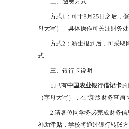
二、缴费方式
方式
1
：可于
8
月
25
日之后，
母大写）。具体操作可关注财务处
方式
2
：新生报到后，可采取
式。
三、
银行卡说明
1.
已有
中国农业银行借记卡
的
（字母大写），在“新版财务查询
2.
请各位同学务必完成财务信
补助津贴，学校将通过银行转账方