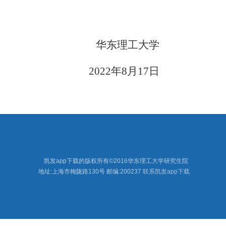
华东理工大学
2022
年
8
月
17
日
凯发app下载的版权所有©2016华东理工大学研究生院
地址:上海市梅陇路130号
邮编:200237
联系凯发app下载