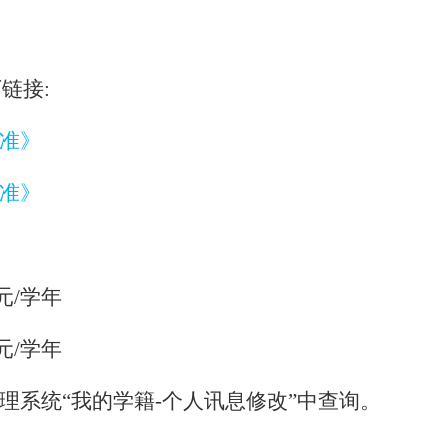
下链接
:
准》
准》
元
/
学年
元
/
学年
理系统“我的学籍
-
个人讯息修改
”
中查询。