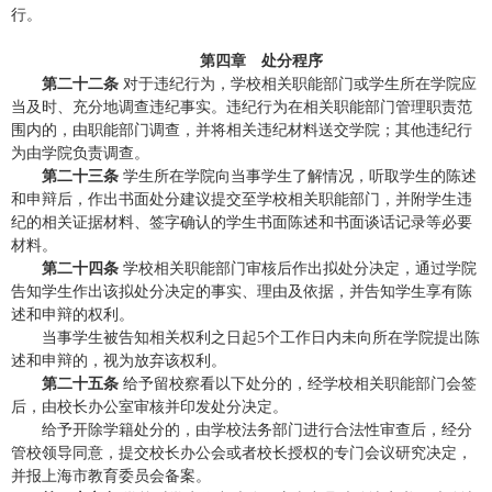
行。
第四章 处分程序
第二十二条
对于违纪行为，学校相关职能部门或学生所在学院应
当及时、充分地调查违纪事实。违纪行为在相关职能部门管理职责范
围内的，由职能部门调查，并将相关违纪材料送交学院；其他违纪行
为由学院负责调查。
第二十三条
学生所在学院向当事学生了解情况，听取学生的陈述
和申辩后，作出书面处分建议提交至学校相关职能部门，并附学生违
纪的相关证据材料、签字确认的学生书面陈述和书面谈话记录等必要
材料。
第二十四条
学校相关职能部门审核后作出拟处分决定，通过学院
告知学生作出该拟处分决定的事实、理由及依据，并告知学生享有陈
述和申辩的权利。
当事学生被告知相关权利之日起
5
个工作日内未向所在学院提出陈
述和申辩的，视为放弃该权利。
第二十五条
给予留校察看以下处分的，经学校相关职能部门会签
后，由校长办公室审核并印发处分决定。
给予开除学籍处分的，由学校法务部门进行合法性审查后，经分
管校领导同意，提交校长办公会或者校长授权的专门会议研究决定，
并报上海市教育委员会备案。