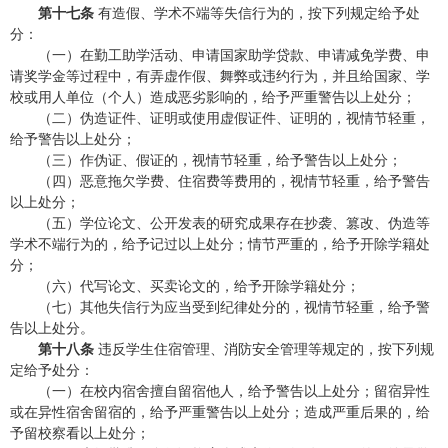
第十七条
有造假、学术不端等失信行为的，按下列规定给予处
分：
（一）在勤工助学活动、申请国家助学贷款、申请减免学费、申
请奖学金等过程中，有弄虚作假、舞弊或违约行为，并且给国家、学
校或用人单位（个人）造成恶劣影响的，给予严重警告以上处分；
（二）伪造证件、证明或使用虚假证件、证明的，视情节轻重，
给予警告以上处分；
（三）作伪证、假证的，视情节轻重，给予警告以上处分；
（四）恶意拖欠学费、住宿费等费用的，视情节轻重，给予警告
以上处分；
（五）学位论文、公开发表的研究成果存在抄袭、篡改、伪造等
学术不端行为的，给予记过以上处分；情节严重的，给予开除学籍处
分；
（六）代写论文、买卖论文的，给予开除学籍处分；
（七）其他失信行为应当受到纪律处分的，视情节轻重，给予警
告以上处分。
第十八条
违反学生住宿管理、消防安全管理等规定的，按下列规
定给予处分：
（一）在校内宿舍擅自留宿他人，给予警告以上处分；留宿异性
或在异性宿舍留宿的，给予严重警告以上处分；造成严重后果的，给
予留校察看以上处分；