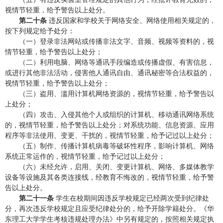
视情节轻重，给予警告以上处分。
第二十条
违反国家和学校关于网络安全、网络使用相关规定的，
按下列规定给予处分：
（一）登录非法网站或传播非法文字、音频、视频等资料的，视
情节轻重，给予警告以上处分；
（二）利用电脑、网络等通讯手段编造或传播虚假、有害信息，
或进行其他非法活动，侵害他人通讯自由、通讯秘密等合法权益的，
视情节轻重，给予警告以上处分；
（三）盗用、滥用计算机网络资源的，视情节轻重，给予警告以
上处分；
（四）攻击、入侵其他个人或组织的计算机、移动通讯网络系统
的，视情节轻重，给予警告以上处分；对系统功能、信息资源、应用
程序等非法使用、变更、干扰的，视情节轻重，给予记过以上处分；
（五）制作、传播计算机病毒等破坏性程序，影响计算机、网络
系统正常运作的，视情节轻重，给予记过以上处分；
（六）未经允许，启用、关闭、变更计算机、网络、多媒体教学
设备等设施及其各类连接线，经教育不悔改的，视情节轻重，给予警
告以上处分。
第二十一条
学生在校期间因违反学校规定已经两次受到纪律处
分，再次违反学校规定且应受纪律处分的，给予开除学籍处分。《华
东理工大学学生考核违规处理办法》中另有规定的，按照相关规定执