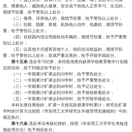
扰、猥亵他人，威胁他人健康、安全或干扰他人正常学习、生活的，
视情节轻重，给予警告以上处分；
（二）侮辱、诽谤他人的，视情节轻重，给予警告以上处分；
（三）扣留、隐匿、冒领、私拆他人信件、包裹的，视情节轻
重，给予警告以上处分；
（四）在校园内违法驾驶机动车辆的，视情节轻重，给予严重警
告以上处分；
（五）以其他方式侵害其他个人、组织合法权益的，视情节轻
重，给予警告以上处分；造成严重后果的，给予开除学籍处分。
第十五条
违反学习纪律，未经批准擅自缺席学校教育教学计划规
定的活动，按下列规定给予处分：
（一）一学期累计旷课达到
20
学时，给予警告处分；
（二）一学期累计旷课达到
30
学时，给予严重警告处分；
（三）一学期累计旷课达到
40
学时，给予记过处分；
（四）一学期累计旷课达到
50
学时，给予留校察看处分；
（五）一学期累计旷课达到
60
学时，给予开除学籍处分。
本科生擅自离校的，旷课一天按实际授课学时累计；研究生旷课
学时的计算方法按照《华东理工大学研究生学籍管理实施细则》中的
规定执行。
第十六条
违反考试考核纪律的，按照《华东理工大学学生考核违
规处理办法》给予相应处分。