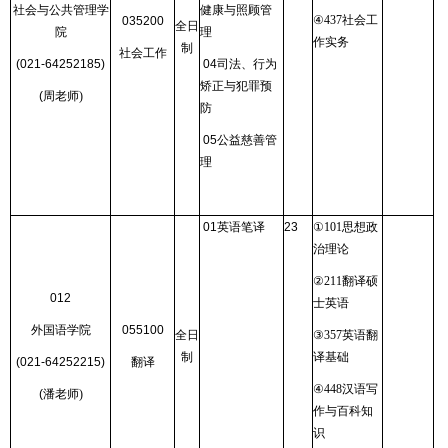
社会与公共管理学
健康与照顾管
④
437
社会工
035200
全日
院
理
作实务
制
社会工作
(021-64252185)
04
司法、行为
矫正与犯罪预
(
周老师
)
防
05
公益慈善管
理
01
英语笔译
23
①
101
思想政
治理论
②
211
翻译硕
012
士英语
外国语学院
055100
全日
③
357
英语翻
制
译基础
(021-64252215)
翻译
④
448
汉语写
(
潘老师
)
作与百科知
识