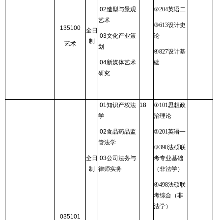
02
造型与景观
②
204
英语二
艺术
③
613
设计史
135100
全日
03
文化产业策
论
制
艺术
划
④
827
设计基
04
新媒体艺术
础
研究
01
知识产权法
18
①
101
思想政
学
治理论
02
食品药品监
②
201
英语一
管法学
③
398
法硕联
全日
03
公司法务与
考专业基础
制
律师实务
（非法学）
④
498
法硕联
考综合（非
法学）
035101