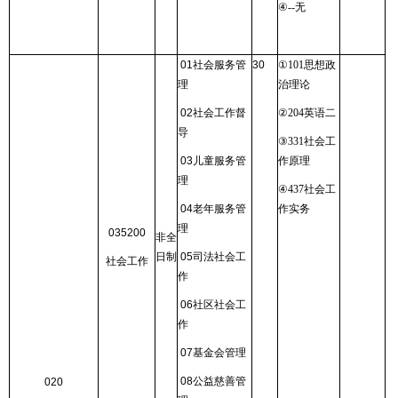
④
--
无
01
社会服务管
30
①
101
思想政
理
治理论
02
社会工作督
②
204
英语二
导
③
331
社会工
03
儿童服务管
作原理
理
④
437
社会工
04
老年服务管
作实务
理
035200
非全
日制
05
司法社会工
社会工作
作
06
社区社会工
作
07
基金会管理
08
公益慈善管
020