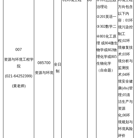
01
环境工程
66
①
101
思想政
环境工程
治理论
方向包含
以下内
②
201
英语一
容：
01
环
③
302
数学二
境污染控
制工
④
801
化工原
程
;02
环
理 或
804
微生
境修复技
007
物学或
802
物
术
;03
环
理化学或
805
资源与环境工程学
境分析与
085700
生物化学
全日
院
监测技
（自命题）
制
资源与环境
术
;04
环
(021-64252399)
境安全健
(
黄老师
)
康
(ehs)
管
理
;05
清
洁生产与
资源
化
;06
环
境规划与
环境风险
评价