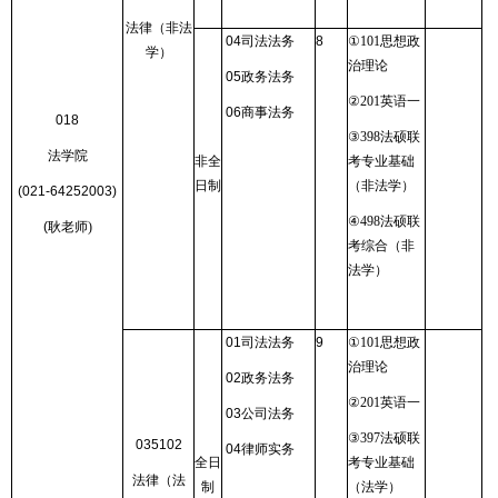
法律（非法
04
司法法务
8
①
101
思想政
学）
治理论
05
政务法务
②
201
英语一
06
商事法务
018
③
398
法硕联
法学院
非全
考专业基础
日制
（非法学）
(021-64252003)
④
498
法硕联
(
耿老师
)
考综合（非
法学）
01
司法法务
9
①
101
思想政
治理论
02
政务法务
②
201
英语一
03
公司法务
③
397
法硕联
035102
04
律师实务
全日
考专业基础
法律（法
制
（法学）