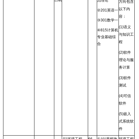
日制
治理论
方向包含
以下内
②
201
英语一
容：
③
301
数学一
(1)
语义
④
815
计算机
与知识工
专业基础综
程
合
(2)
软件
理论与服
务计算
(3)
软件
测试
(4)
可信
软件
(5)
嵌入
式系统软
件