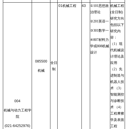
01
机械工程
43
①
101
思想政
机械工程
治理论
(
全日制
)
研究方向
②
201
英语一
包括以下
③
301
数学一
研究内
容：
④
807
材料力
（
1
）现
学或
808
机械
代机械设
设计
计理论及
085500
全日
应用
制
（
2
）先
机械
进制造与
机器人技
术 （
3
）
智能测控
与诊断技
004
术 （
4
）
机械与动力工程学
工程摩擦
院
学及表面
(021-64252976)
工程