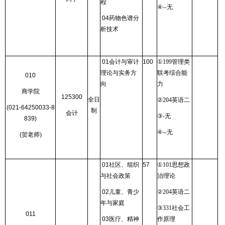
程
④
--
无
04
药物色谱分
析技术
01
会计与审计
100
①
199
管理类
理论与实务方
联考综合能
010
向
力
商学院
125300
全日
②
204
英语二
(021-64250033-8
制
会计
③
-
无
839)
④
--
无
(贺
老师
)
01
社区、组织
57
①
101
思想政
与社会政策
治理论
02
儿童、青少
②
204
英语二
年与家庭
③
331
社会工
011
03
医疗、精神
作原理