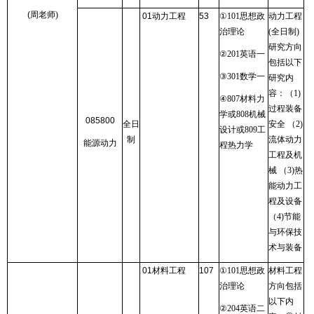
(
周老师
)
01
动力工程
53
①
101
思想政
动力工程
治理论
(
全日制
)
研究方向
②
201
英语一
包括以下
③
301
数学一
研究内
容：（
1)
④
807
材料力
过程装备
学或
808
机械
085800
全日
安全 （
2)
设计或
809
工
制
流体动力
能源动力
程热力学
工程及机
械 （
3)
热
能动力工
程及设备
（
4)
节能
与环保技
术与装备
01
材料工程
107
①
101
思想政
材料工程
治理论
方向包括
以下内
②
204
英语二