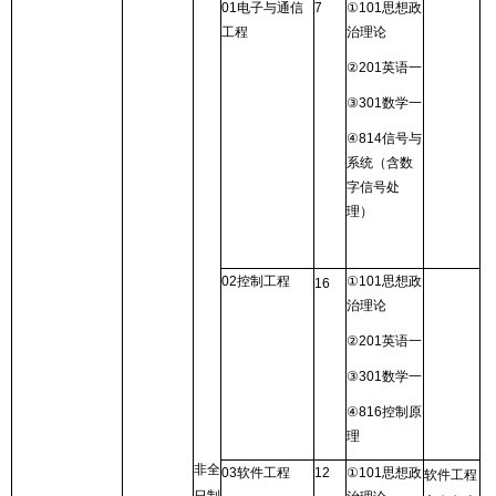
01
电子与通信
7
①
101
思想政
工程
治理论
②
201
英语一
③
301
数学一
④
814
信号与
系统（含数
字信号处
理）
02
控制工程
①
101
思想政
16
治理论
②
201
英语一
③
301
数学一
④
816
控制原
理
非全
03
软件工程
12
①
101
思想政
软件工程