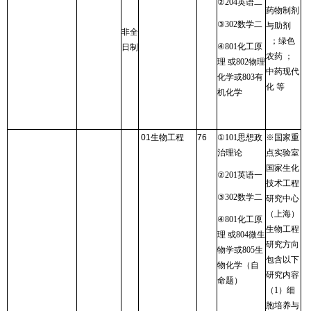
②
204
英语二
药物制剂
③
302
数学二
与助剂
非全
；绿色
④
801
化工原
日制
农药 ；
理 或
802
物理
中药现代
化学或
803
有
化 等
机化学
01
生物工程
76
①
101
思想政
※国家重
治理论
点实验室
国家生化
②
201
英语一
技术工程
③
302
数学二
研究中心
（上海）
④
801
化工原
生物工程
理 或
804
微生
研究方向
物学或
805
生
包含以下
物化学（自
研究内容
命题）
（
1
）细
胞培养与