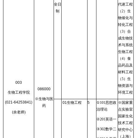
全日
代谢工程
制
（
2
）生
物催化与
转化工程
（
3
）合
成生物技
术与系统
生物工程
（
4
）食
品药品及
材料工程
（
5
）生
003
物资源与
086000
生物工程学院
环境工程
※生物与医
(021-64253841)
01
生物工程
5
①
101
思想政
※国家重
药
治理论
点实验室
(
余老师
)
国家生化
②
201
英语一
技术工程
③
302
数学二
研究中心
（上海）