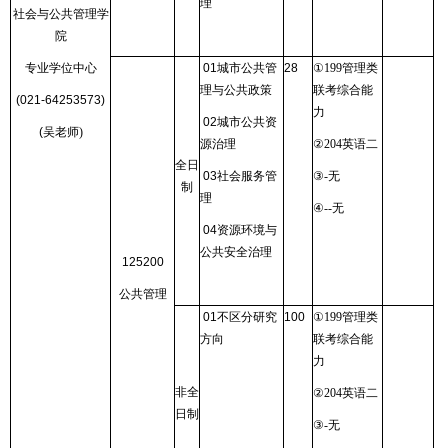
理
社会与公共管理学
院
专业学位中心
01
城市公共管
28
①
199
管理类
理与公共政策
联考综合能
(021-64253573)
力
02
城市公共资
(
吴老师
)
源治理
②
204
英语二
全日
03
社会服务管
③
-
无
制
理
④
--
无
04
资源环境与
公共安全治理
125200
公共管理
01
不区分研究
100
①
199
管理类
方向
联考综合能
力
非全
②
204
英语二
日制
③
-
无