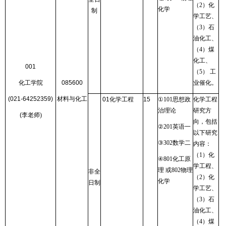
（
2
）化
化学
制
学工艺、
（
3
）石
油化工、
（
4
）煤
化工、
001
（
5
） 工
化工学院
085600
业催化。
(021-64252359)
材料与化工
01
化学工程
15
①
101
思想政
化学工程
治理论
研究方
(
李老师
)
向，包括
②
201
英语一
以下研究
③
302
数学二
内容：
（
1
）化
④
801
化工原
学工程、
理 或
802
物理
非全
（
2
）化
化学
日制
学工艺、
（
3
）石
油化工、
（
4
）煤