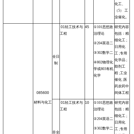
化工、
（
5
） 工
业催化。
01
轻工技术与
45
①
101
思想政
研究内容
工程
治理论
包括：精
细化工
;
②
204
英语二
日用化
③
302
数学二
工
;
专用
全日
化学品
;
④
802
物理化
制
助剂工
学或
803
有机
程
;
工业
化学
催化
;
医
药农药中
085600
间体工程
材料与化工
01
轻工技术与
10
①
101
思想政
研究内容
工程
治理论
包括：精
细化工
;
②
204
英语二
日用化
③
302
数学二
工
;
专用
非全