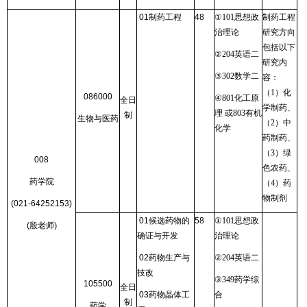
01
制药工程
48
①
101
思想政
制药工程
治理论
研究方向
包括以下
②
204
英语二
研究内
③
302
数学二
容：
（
1
）化
086000
④
801
化工原
全日
学制药、
理 或
803
有机
制
生物与医药
（
2
）中
化学
药制药、
（
3
）绿
008
色农药、
药学院
（
4
）药
物制剂
(021-64252153)
01
候选药物的
58
①
101
思想政
(
殷老师
)
确证与开发
治理论
02
药物生产与
②
204
英语二
技改
③
349
药学综
105500
全日
03
药物晶体工
合
制
药学