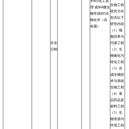
④
801
化工原
生物工程
理 或
804
微生
研究方向
物学或
805
生
包含以下
物化学（自
研究内容
命题）
（
1
）细
胞培养与
非全
代谢工程
日制
（
2
）生
物催化与
转化工程
（
3
）合
成生物技
术与系统
生物工程
（
4
）食
品药品及
材料工程
（
5
）生
物资源与
环境工程