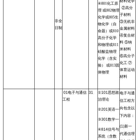
材料化学
④
801
化工原
②高分
理 或
802
物理
子材料
化学或
805
生
非全
③无机非
物化学（自
日制
金属材料
命题）或
810
④复合材
高分子化学
料 ⑤纳
和物理或
811
米材料
硅酸盐物理
⑥高分子
化学（含实
化工 ⑦
验） 或
813
固
体育运动
体物理
材料
01
电子与通信
31
①
101
思想政
电子与通
工程
治理论
信工程方
向包含以
②
201
英语一
下内容：
③
301
数学一
(1)
新一
④
814
信号与
代通信理
系统（含数