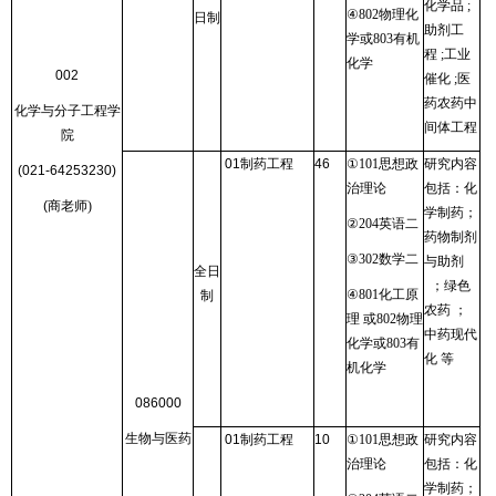
化学品
;
④
802
物理化
日制
助剂工
学或
803
有机
程
;
工业
化学
002
催化
;
医
药农药中
化学与分子工程学
间体工程
院
01
制药工程
46
①
101
思想政
研究内容
(021-64253230)
治理论
包括：化
(
商老师
)
学制药；
②
204
英语二
药物制剂
③
302
数学二
与助剂
全日
；绿色
④
801
化工原
制
农药 ；
理 或
802
物理
中药现代
化学或
803
有
化 等
机化学
086000
生物与医药
01
制药工程
10
①
101
思想政
研究内容
治理论
包括：化
学制药；