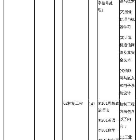
论与技术
字信号处
理）
(2)
图像
处理与机
器学习
(3)
计算
机通信网
络及其安
全技术
(4)
物联
网与嵌入
式电子系
统设计
02
控制工程
①
101
思想政
141
控制工程
治理论
方向包含
以下内
②
201
英语一
容：
③
301
数学一
(1)
工业