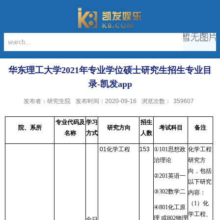
华东理工大学2021年专业学位硕士研究生招生专业目
录-凯发app
发布者：研究生院
发布时间：2020-09-16
浏览次数：
359607
专业代码及
学习
招生
院、系所
研究方向
考试科目
备注
名称
方式
人数
01
化学工程
153
①
101
思想政
化学工程
治理论
研究方
向，包括
②
201
英语一
以下研究
③
302
数学二
内容：
（
1
）化
④
801
化工原
学工程、
理 或
802
物理
全日