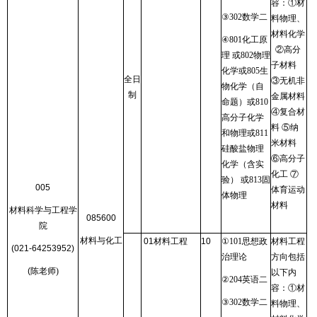
容：①材
③
302
数学二
料物理、
材料化学
④
801
化工原
②高分
理 或
802
物理
子材料
化学或
805
生
全日
③无机非
物化学（自
制
金属材料
命题）或
810
④复合材
高分子化学
料 ⑤纳
和物理或
811
米材料
硅酸盐物理
⑥高分子
化学（含实
化工 ⑦
验） 或
813
固
005
体育运动
体物理
材料
材料科学与工程学
085600
院
材料与化工
01
材料工程
10
①
101
思想政
材料工程
(021-64253952)
治理论
方向包括
(
陈老师
)
以下内
②
204
英语二
容：①材
③
302
数学二
料物理、