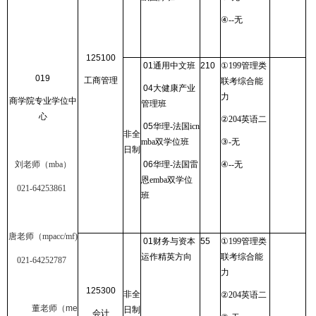
④
--
无
125100
01
通用中文班
210
①
199
管理类
019
工商管理
联考综合能
04
大健康产业
力
商学院专业学位中
管理班
心
②
204
英语二
05
华理
-
法国
icn
非全
mba
双学位班
③
-
无
日制
刘老师（
mba
）
06
华理
-
法国雷
④
--
无
恩
emba
双学位
021-64253861
班
唐老师（
mpacc/mf)
01
财务与资本
55
①
199
管理类
运作精英方向
联考综合能
021-64252787
力
125300
非全
②
204
英语二
董老师（
me
日制
会计