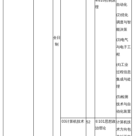
④
816
控制原
自动化
理
(2)
优化
调度与智
能决策
全日
(3)
电气
制
与电子工
程
(4)
工业
过程信息
集成与处
理
(5)
检测
技术与自
动化装置
03
计算机技术
①
101
思想政
52
计算机技
治理论
术方向包