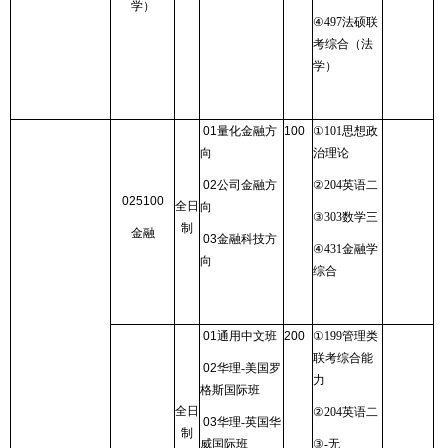
学）
④
497
法硕联
考综合（法
学）
01
量化金融方
100
①
101
思想政
向
治理论
02
公司金融方
②
204
英语二
025100
全日
向
③
303
数学三
制
金融
03
金融科技方
④
431
金融学
向
综合
01
通用中文班
200
①
199
管理类
联考综合能
02
华理
-
美国罗
力
格斯国际班
全日
②
204
英语二
03
华理
-
英国华
制
威国际班
③
-
无