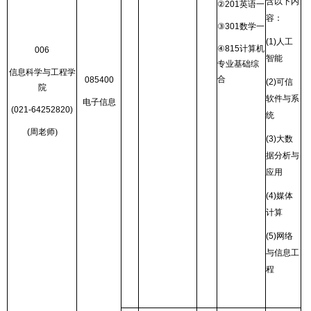
含以下内
②
201
英语一
容：
③
301
数学一
(1)
人工
④
815
计算机
006
智能
专业基础综
信息科学与工程学
合
085400
(2)
可信
院
软件与系
电子信息
(021-64252820)
统
(
周老师
)
(3)
大数
据分析与
应用
(4)
媒体
计算
(5)
网络
与信息工
程