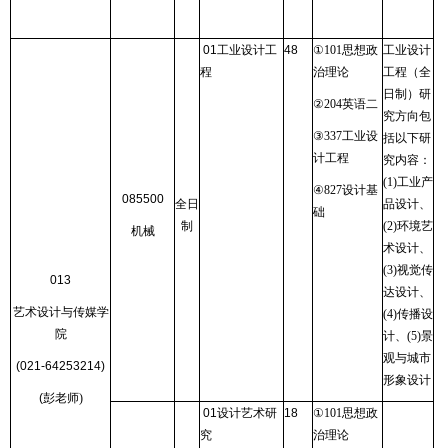
01
工业设计工
48
①
101
思想政
工业设计
程
治理论
工程（全
日制）研
②
204
英语二
究方向包
③
337
工业设
括以下研
计工程
究内容：
(1)
工业产
④
827
设计基
085500
全日
品设计、
础
制
(2)
环境艺
机械
术设计、
(3)
视觉传
013
达设计、
艺术设计与传媒学
(4)
传播设
院
计、
(5)
景
观与城市
(021-64253214)
形象设计
(
彭老师
)
01
设计艺术研
18
①
101
思想政
究
治理论