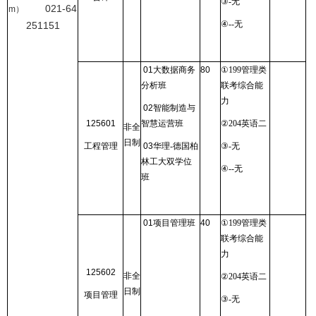
③
-
无
021-64
m
）
④
--
无
251151
01
大数据商务
80
①
199
管理类
分析班
联考综合能
力
02
智能制造与
125601
智慧运营班
②
204
英语二
非全
日制
工程管理
03
华理
-
德国柏
③
-
无
林工大双学位
④
--
无
班
01
项目管理班
40
①
199
管理类
联考综合能
力
125602
非全
②
204
英语二
日制
项目管理
③
-
无