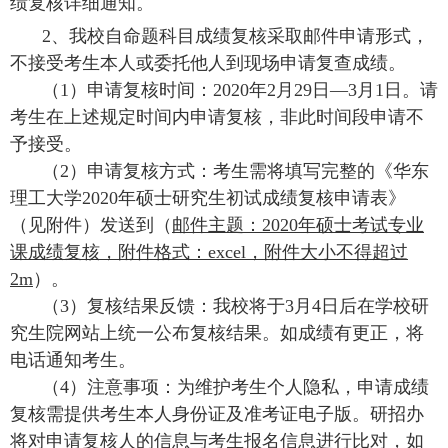
绩复核详细通知。
2
、
我校自命题科目成绩复核采取邮件申请形式
，
不接受考生本人或委托他人到现场申请复查成绩。
（
1
）申请复核时间：
2020
年
2
月
29
日
—3
月
1
日。请
考生在上述规定时间内申请复核，非此时间段申请不
予接受。
（
2
）申请复核方式：考生需将填写完整的《华东
理工大学
2020
年硕士研究生初试成绩复核申请表》
（见附件）发送到
（
邮件主题：
2020
年硕士考试专业
课成绩复核，附件格式：
excel，附件大小不得超过
2m
）。
（
3
）复核结果反馈：我校将于
3
月
4
日后在学校研
究生院网站上统一公布复核结果。如成绩有更正，将
电话通知考生。
（
4
）注意事项：为维护考生个人隐私，申请成绩
复核需提供考生本人身份证及准考证电子版。研招办
将对申请复核人的信息与考生报名信息进行比对，如