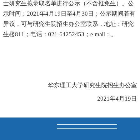
士研究生拟录取名单进行公示（不含推免生）。公
示时间：
20
21
年
4
月
19
日至
4
月
30
日；公示期间若有
异议，可与研究生院招生办公室联系，地址：研究
生楼
811；电话：021-64252453；e-mail：
。
华东理工大学研究生院招生办公室
20
21
年
4
月
19
日