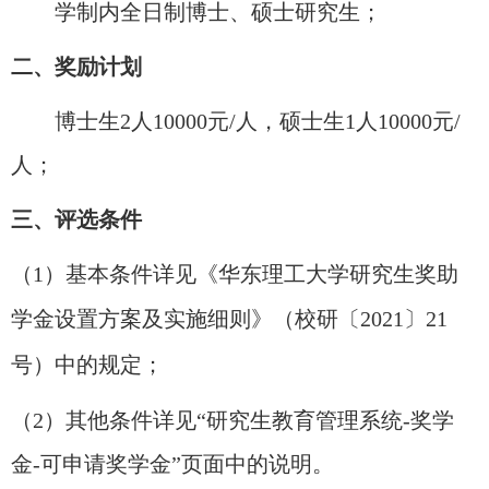
学制内全日制博士、硕士研究生；
二、奖励计划
博士生
2
人
10000
元
/
人，硕士生
1
人
10000
元
/
人；
三、评选条件
（
1
）基本条件详见《华东理工大学研究生奖助
学金设置方案及实施细则》（
校研〔
2021
〕
21
号
）中的规定；
（
2
）其他条件详见“研究生教育管理系统
-
奖学
金
-
可申请奖学金”页面中的说明。