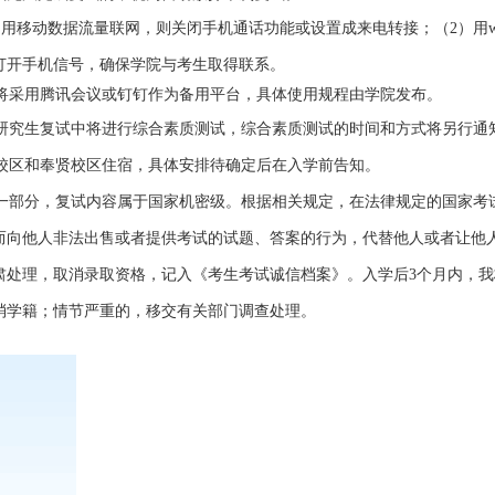
）用移动数据流量联网，则关闭手机通话功能或设置成来电转接；（
2
）用
w
打开手机信号，确保学院与考生取得联系。
将采用腾讯会议或钉钉作为备用平台，具体使用规程由学院发布。
研究生复试中将进行综合素质测试，综合素质测试的时间和方式将另行通
校区和奉贤校区住宿，具体安排待确定后在入学前告知。
一部分，复试内容属于国家机密级。根据相关规定，在法律规定的国家考
而向他人非法出售或者提供考试的试题、答案的行为，代替他人或者让他
肃处理，取消录取资格，记入《考生考试诚信档案》。入学后
3
个月内，我
消学籍；情节严重的，移交有关部门调查处理。