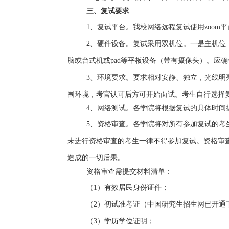
三、复试要求
1
、复试平台。我校网络远程复试使用
zoom
平
2
、硬件设备。复试采用双机位。一是主机位
脑或台式机或
pad
等平板设备（带有摄像头）。应确
3
、环境要求。要求相对安静、独立，光线明
围环境，考官认可后方可开始面试。考生自行选择
4
、网络测试。
各学院将根据复试的具体时间
5
、资格审查。各学院将对所有参加复试的考
未进行资格审查的考生一律不得参加复试。资格审
造成的一切后果。
资格审查需提交材料清单：
（
1
）有效居民身份证件；
（
2
）初试准考证（中国研究生招生网已开通
（
3
）学历学位证明；