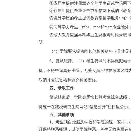
①应届生提供注册章齐全的学生证或学信网
②往届生提供毕业证书或学信网下载的《教
③境外学历的考生提供教育部留学服务中心
④同等学力考生（
mba
、
mpa
和
mem
专业除外
⑤成人教育应届本科毕业生及报考时尚未取
明。
（
4
）学院要求提供的其他相关材料（具体见
6、复试纪律。（
1
）考生复试时不得佩戴帽
机，不得中途离开座位，无关人员不得在考试区域
取消其复试资格并追究相关责任。
四、录取工作
复试结束后，学院会尽快核算考生综合成绩
将统一在我校研究生院网站“信息公开
”
栏目里公示
五、其他事项
1
、考生须自觉服从学校和学院的统一安排，
须保持联系畅通，以便学院联系。考生无故失联造