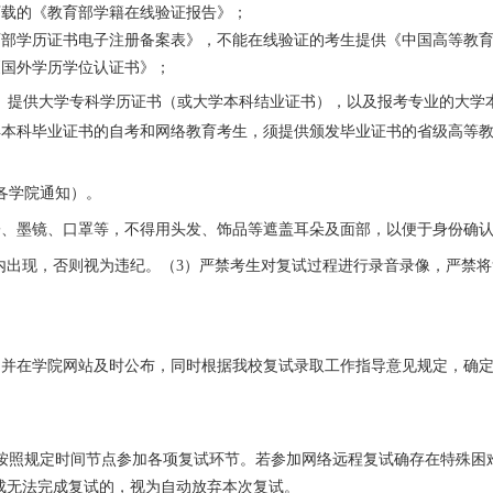
下载的《教育部学籍在线验证报告》；
育部学历证书电子注册备案表》，不能在线验证的考生提供《中国高等教
《国外学历学位认证书》；
）提供大学专科学历证书（或大学本科结业证书），以及报考专业的大学
得本科毕业证书的自考和网络教育考生，须提供颁发毕业证书的省级高等
各学院通知）。
子、墨镜、口罩等，不得用头发、饰品等遮盖耳朵及面部，以便于身份确
内出现，否则视为违纪。（
3
）严禁考生对复试过程进行录音录像，严禁将
，并在学院网站及时公布，同时根据我校复试录取工作指导意见规定，确
。
按照规定时间节点参加各项复试环节。若参加网络远程复试确存在特殊困
成无法完成复试的，视为自动放弃本次复试。