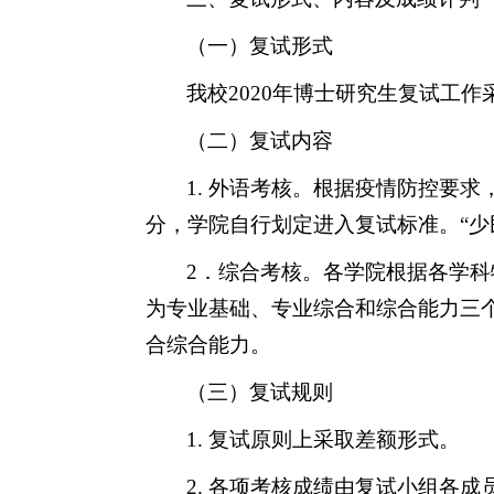
（一）复试
形式
我校2020年博士研究生复试工
（
二
）复试内容
1.
外语考核
。根据疫情防控要求
分，学院自行划定进入
复试标准。
“少
2
．综合
考核。
各学院根据各学科
为专业基础、专业综合和综合能力
三
合
综合能力。
（三）复试
规则
1.
复试原则上采取差额形式。
2.
各项考核
成绩由
复试
小组各成