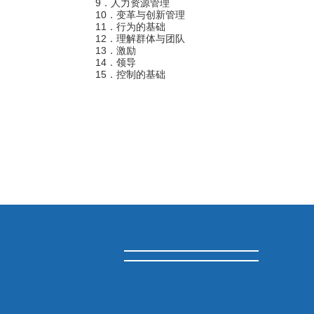
9
．人力资源管理
10
．变革与创新管理
11
．行为的基础
12
．理解群体与团队
13
．激励
14
．领导
15
．控制的基础