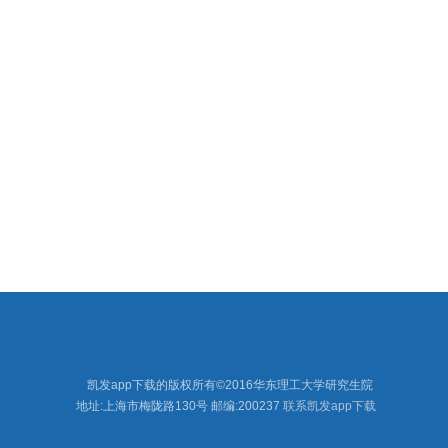
凯发app下载的版权所有©2016华东理工大学研究生院
地址:上海市梅陇路130号
邮编:200237
联系凯发app下载