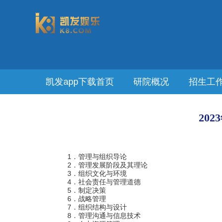
凯发app下载首页
研院概况
招生工
20
1
．管理与组织导论
2
．管理发展阶段及其理论
3
．组织文化与环境
4
．社会责任与管理道德
5
．制定决策
6
．战略管理
7
．组织结构与设计
8
．管理沟通与信息技术