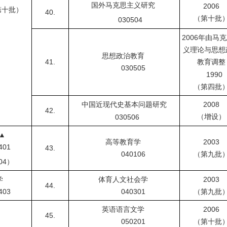
国外马克思主义研究
2006
第十批）
40.
（第十批
030504
2006
年由马克
义理论与思想
思想政治教育
41.
教育调整
030505
1990
（第四批
中国近现代史基本问题研究
2008
42.
（增设）
030506
▲
高等教育学
2003
01
43.
040106
（第九批
04
）
学
体育人文社会学
2003
44.
03
040301
（第九批
英语语言文学
2006
45.
050201
（第十批