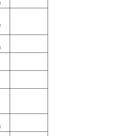
）
）
）
）
）
）
）