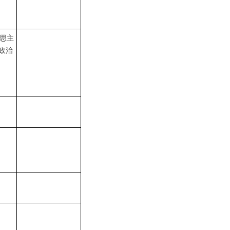
）
思主
政治
）
）
）
）