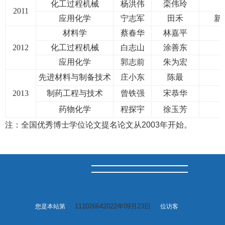
化工过程机械
杨洪伟
栾伟玲
2011
应用化学
宁志军
田禾
新
材料学
蔡春华
林嘉平
2012
化工过程机械
白志山
涂善东
应用化学
郭志前
朱为宏
先进材料与制备技术
庄小东
陈最
2013
制药工程与技术
曾铁强
宋恭华
药物化学
程探宇
徐玉芳
注：全国优秀博士学位论文提名论文从2003年开始。
111026642022年09月23日
您是本站第
位访客