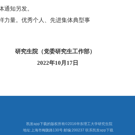
体通知另发。
样力量。优秀个人、先进集体典型事
研究生院（党委研究生工作部）
2022
年
10
月
17
日
凯发app下载的版权所有©2016华东理工大学研究生院
地址:上海市梅陇路130号
邮编:200237
联系凯发app下载