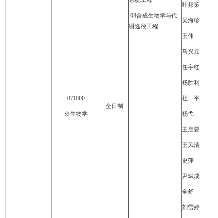
系统工程
叶邦策
03
合成生物学与代
吴海珍
谢途径工程
王伟
马兴元
任宇红
杨胜利
071000
杜一平
全日制
※生物学
杨弋
王启要
王风清
史萍
尹斌成
全舒
刘雪婷