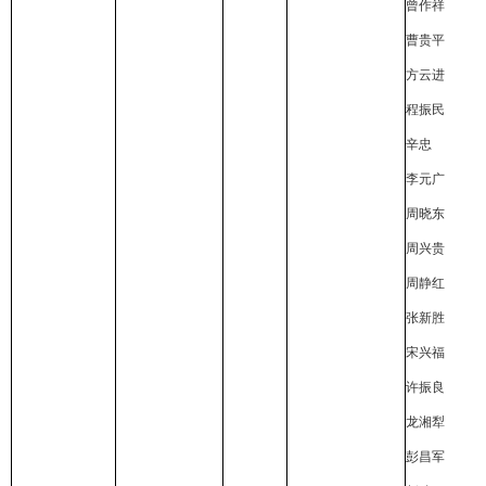
曾作祥
曹贵平
方云进
程振民
辛忠
李元广
周晓东
周兴贵
周静红
张新胜
宋兴福
许振良
龙湘犁
彭昌军