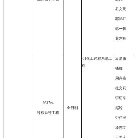
乔文明
郭旭虹
韩一帆
龙东辉
01
化工过程系统工
袁渭康
程
钱锋
周兴贵
杜文莉
李绍军
0817z4
全日制
赵玲
过程系统工程
钟伟民
漆志文
王美宏