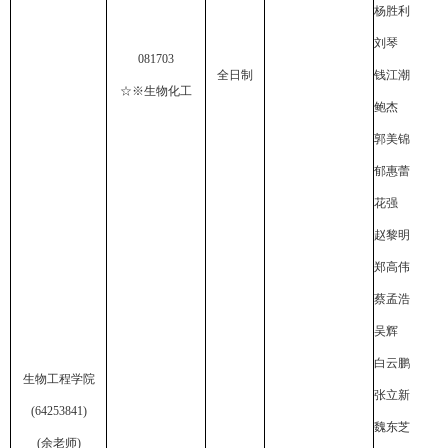
杨胜利
刘琴
081703
全日制
钱江潮
☆※生物化工
鲍杰
郭美锦
郁惠蕾
花强
赵黎明
郑高伟
蔡孟浩
吴辉
白云鹏
生物工程学院
张立新
(64253841)
魏东芝
(
余老师
)