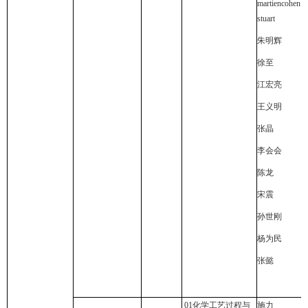
martiencohen
stuart
朱明辉
徐至
江宏亮
王义明
张晶
李会会
陈龙
宋震
孙世刚
杨为民
张懿
01
化学工艺过程与
施力