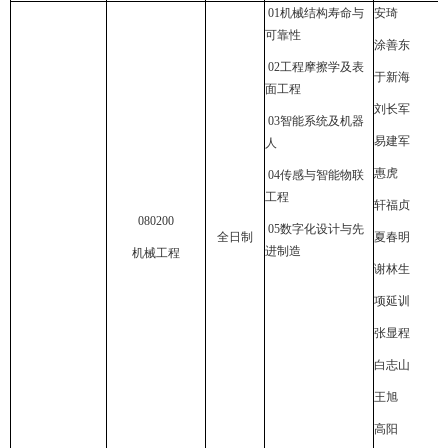
01
机械结构寿命与
安琦
可靠性
涂善东
02
工程摩擦学及表
于新海
面工程
刘长军
03
智能系统及机器
易建军
人
惠虎
04
传感与智能物联
工程
轩福贞
080200
05
数字化设计与先
全日制
夏春明
进制造
机械工程
谢林生
项延训
张显程
白志山
王旭
高阳