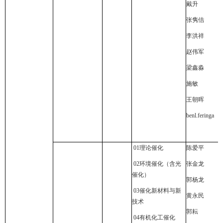
戴升
张隽佶
李洪祥
赵伟军
梁鑫淼
施敏
王朝晖
benl.feringa
01
理论催化
陈爱平
02
环境催化（含光
张金龙
催化）
郭杨龙
03
催化新材料与新
黄永民
技术
郭耘
04
有机化工催化