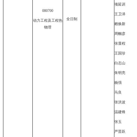
项延训
080700
王卫泽
全日制
动力工程及工程热
赖焕新
物理
周帼彦
张显程
王国珍
白志山
朱明亮
杨强
马良
张洪波
温建锋
张玉
严晋跃