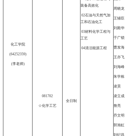
装备高效化
周晓龙
02
石油与天然气加
王辅臣
工和石油化工
刘殿华
03
材料化学工程与
于广锁
工艺
化工学院
曹发海
04
清洁能源工程
(64252359)
王亦飞
(
李老师
)
刘海峰
朱学栋
凌昊
081702
凌立成
全日制
☆化学工艺
詹亮
乔文明
郭旭虹
刘纪昌