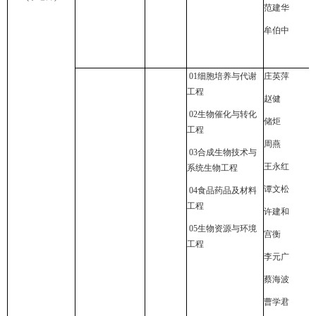
范建华
牟伯中
01
细胞培养与代谢
庄英萍
工程
赵健
02
生物催化与转化
储炬
工程
周燕
03
合成生物技术与
王永红
系统生物工程
谭文松
04
食品药品及材料
工程
许建和
05
生物资源与环境
宫衡
工程
李元广
蔡海波
曹学君