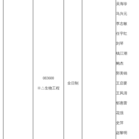
吴海珍
马兴元
李志敏
任宇红
刘琴
钱江潮
鲍杰
郭美锦
083600
全日制
王启要
※△生物工程
王风清
郁惠蕾
花强
史萍
赵黎明