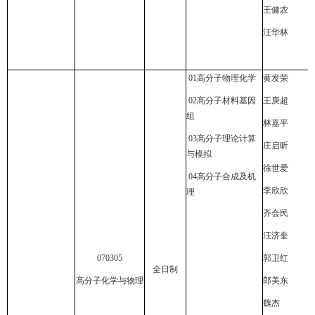
王健农
汪华林
01
高分子物理化学
黄发荣
02
高分子材料基因
王庚超
组
林嘉平
03
高分子理论计算
庄启昕
与模拟
徐世爱
04
高分子合成及机
李欣欣
理
齐会民
汪济奎
070305
郭卫红
全日制
高分子化学与物理
郎美东
魏杰