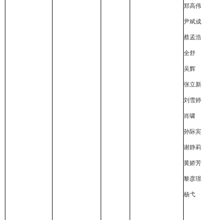
郑高伟
尹斌成
蔡孟浩
全舒
吴辉
张立新
刘雪婷
肖啸
孙际宾
谢静莉
黄娇芳
黎彦璟
杨弋