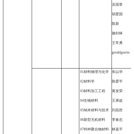
吴国章
胡爱国
陈新
施剑林
王常勇
geraldguerin
01
材料物理与化学
朱以华
02
材料学
陈爱平
03
材料加工工程
黄发荣
04
生物材料
王庚超
05
纳米材料与技术
刘昌胜
06
新型无机材料
李春忠
07
特种聚合物材料
林嘉平