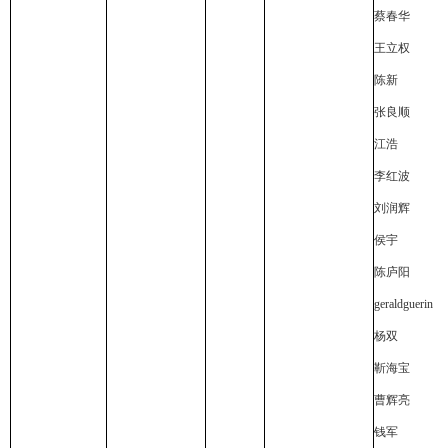
蔡春华
王立权
陈新
张良顺
江浩
李红波
刘润辉
侯宇
陈庐阳
geraldguerin
杨双
靳海宝
曹辉亮
钱军