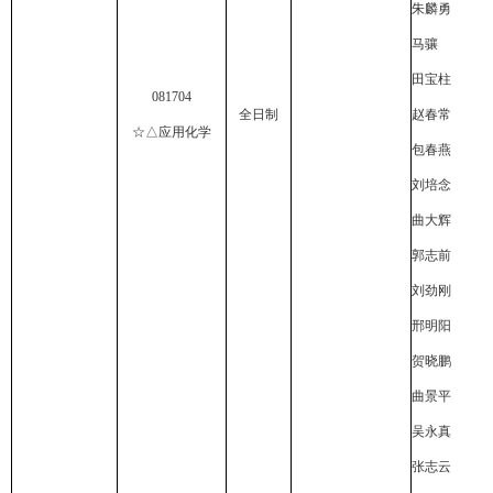
朱麟勇
马骧
田宝柱
081704
全日制
赵春常
☆△应用化学
包春燕
刘培念
曲大辉
郭志前
刘劲刚
邢明阳
贺晓鹏
曲景平
吴永真
张志云