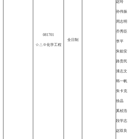
赵玲
孙伟振
周志明
乔秀臣
081701
全日制
李平
☆△※化学工程
朱贻安
路贵民
漆志文
韩一帆
朱卡克
徐晶
奚桢浩
段学志
赵双良