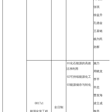
张琪
徐益升
孔德金
王基铭
杨为民
孙辉
01
化石能源的高效
施力
洁净利用
周晓龙
02
可持续能源化工
李平
03
能源储存与转化
辛忠
曹发海
0817z1
凌立成
全日制
能源化学工程
詹亮