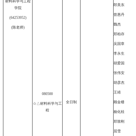
材料科学与工程
郎美东
学院
曾惠丹
(64253952)
魏杰
(
陈老师
)
郑柏存
吴国章
李永生
胡爱国
张伟安
胡彦杰
王靖
080500
全日制
顾金楼
☆△材料科学与工
程
杨化桂
郑致刚
屈雪