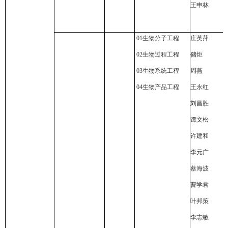
王申林
01
生物分子工程
庄英萍
02
生物过程工程
储炬
03
生物系统工程
周燕
04
生物产品工程
王永红
刘昌胜
谭文松
许建和
李元广
蔡海波
曹学君
叶邦策
李志敏