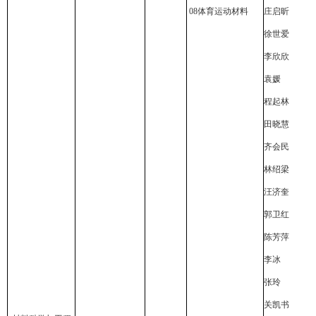
08
体育运动材料
庄启昕
徐世爱
李欣欣
袁媛
程起林
田晓慧
齐会民
林绍梁
汪济奎
郭卫红
陈芳萍
李冰
张玲
关凯书