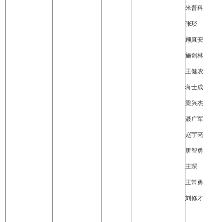
米普科
张琰
顾真安
施剑林
王健农
蒋士成
梁兴杰
聂广军
赵宇亮
唐智勇
王琛
王常勇
刘修才