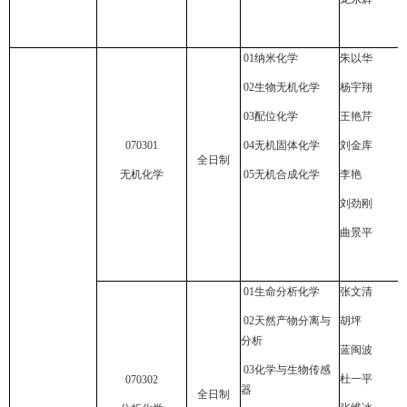
01
纳米化学
朱以华
02
生物无机化学
杨宇翔
03
配位化学
王艳芹
070301
04
无机固体化学
刘金库
全日制
无机化学
05
无机合成化学
李艳
刘劲刚
曲景平
01
生命分析化学
张文清
02
天然产物分离与
胡坪
分析
蓝闽波
03
化学与生物传感
杜一平
070302
器
全日制