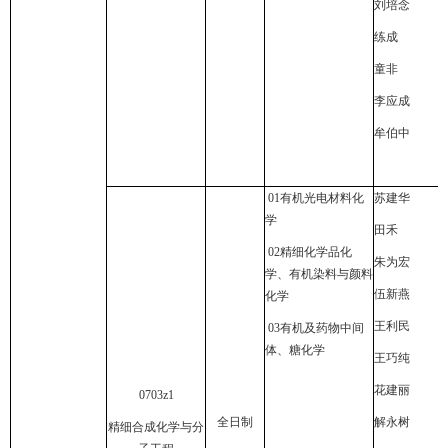
刘培念
练成
童非
李应成
牟伯中
01
有机光电材料化
苏建华
学
田禾
02
精细化学品化
朱为宏
学、有机染料与颜料
伍新燕
化学
王利民
03
有机及药物中间
体、糖化学
王巧纯
花建丽
0703z1
全日制
解永树
精细合成化学与分