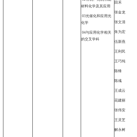
田禾
材料化学及其应用
张金龙
03
光催化和应用光
张文清
化学
朱为宏
04
与应用化学相关
的交叉学科
伍新燕
王利民
王巧纯
陈锋
陈彧
王成云
花建丽
张伟安
王灵芝
解永树