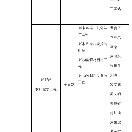
王基铭
01
材料添加剂化学
曹贵平
与工程
李春忠
02
材料结构调控与
辛忠
组装
周晓东
03
功能膜材料与工
许振良
程
刘涛
04
纳米材料制备与
0817z6
工程
全日制
凌立成
材料化学工程
乔文明
郭旭虹
赵世成
周生虎
龙东辉