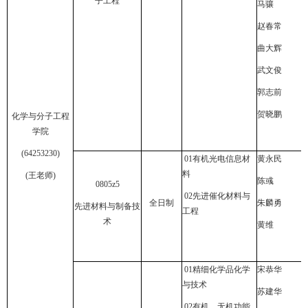
子工程
马骧
赵春常
曲大辉
武文俊
郭志前
贺晓鹏
化学与分子工程
学院
(64253230)
01
有机光电信息材
黄永民
料
(
王老师
)
陈彧
0805z5
02
先进催化材料与
全日制
朱麟勇
先进材料与制备技
工程
术
黄维
01
精细化学品化学
宋恭华
与技术
苏建华
02
有机、无机功能