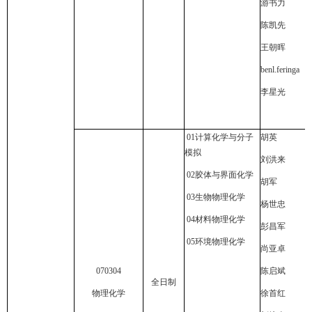
游书力
陈凯先
王朝晖
benl.feringa
李星光
01
计算化学与分子
胡英
模拟
刘洪来
02
胶体与界面化学
胡军
03
生物物理化学
杨世忠
04
材料物理化学
彭昌军
05
环境物理化学
尚亚卓
070304
陈启斌
全日制
物理化学
徐首红