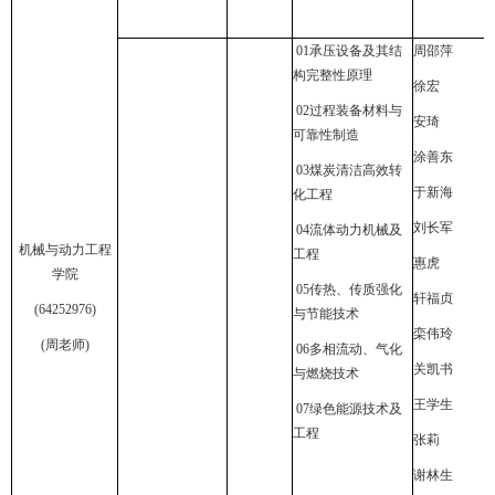
01
承压设备及其结
周邵萍
构完整性原理
徐宏
02
过程装备材料与
安琦
可靠性制造
涂善东
03
煤炭清洁高效转
于新海
化工程
刘长军
04
流体动力机械及
机械与动力工程
工程
惠虎
学院
05
传热、传质强化
轩福贞
(64252976)
与节能技术
栾伟玲
(
周老师
)
06
多相流动、气化
关凯书
与燃烧技术
王学生
07
绿色能源技术及
工程
张莉
谢林生