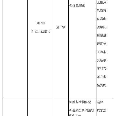
王艳芹
05
绿色催化
马海燕
侯震山
081705
全日制
龚学庆
☆ △工业催化
詹望成
曹宵鸣
王海丰
吴新平
李和兴
谢在库
杨为民
01
酶与生物催化
赵健
02
生物分析与生物
魏东芝