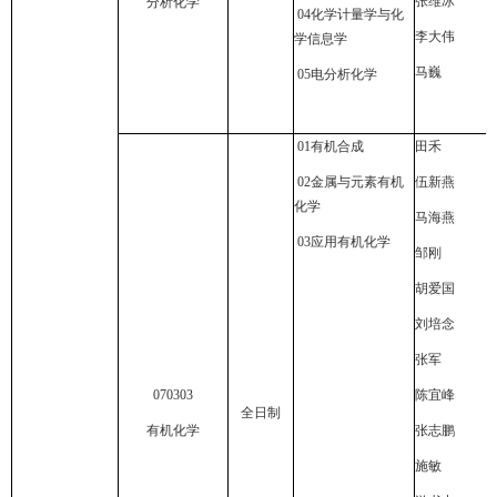
张维冰
分析化学
04
化学计量学与化
李大伟
学信息学
马巍
05
电分析化学
01
有机合成
田禾
02
金属与元素有机
伍新燕
化学
马海燕
03
应用有机化学
邹刚
胡爱国
刘培念
张军
070303
陈宜峰
全日制
有机化学
张志鹏
施敏