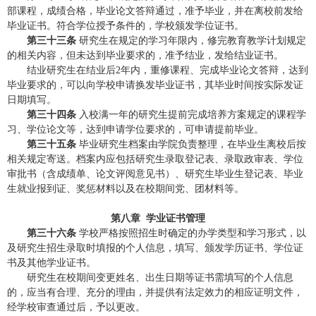
部课程，成绩合格，毕业论文答辩通过，准予毕业，并在离校前发给
毕业证书。符合学位授予条件的，学校颁发学位证书。
第三十三条
研究生在规定的学习年限内，修完教育教学计划规定
的相关内容，但未达到毕业要求的，准予结业，发给结业证书。
结业研究生在结业后
2
年内，重修课程、完成毕业论文答辩，达到
毕业要求的，可以向学校申请换发毕业证书，其毕业时间按实际发证
日期填写。
第三十四条
入校满一年的研究生提前完成培养方案规定的课程学
习、学位论文等，达到申请学位要求的，可申请提前毕业。
第三十五条
毕业研究生档案由学院负责整理，在毕业生离校后按
相关规定寄送。档案内应包括研究生录取登记表、录取政审表、学位
审批书（含成绩单、论文评阅意见书）、研究生毕业生登记表、毕业
生就业报到证、奖惩材料以及在校期间党、团材料等。
第八章 学业证书管理
第三十六条
学校严格按照招生时确定的办学类型和学习形式，以
及研究生招生录取时填报的个人信息，填写、颁发学历证书、学位证
书及其他学业证书。
研究生在校期间变更姓名、出生日期等证书需填写的个人信息
的，应当有合理、充分的理由，并提供有法定效力的相应证明文件，
经学校审查通过后，予以更改。