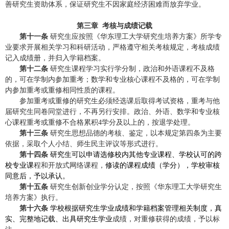
善研究生资助体系，保证研究生不因家庭经济困难而放弃学业。
第三章 考核与成绩记载
第十一条
研究生应按照《华东理工大学研究生培养方案》所学专
业要求开展相关学习和科研活动，严格遵守相关考核规定，考核成绩
记入成绩册，并归入学籍档案。
第十二条
研究生课程学习实行学分制，政治和外语课程不及格
的，可在学制内参加重考；数学和专业核心课程不及格的，可在学制
内参加重考或重修相同性质的课程。
参加重考或重修的研究生必须经选课后取得考试资格，重考与他
届研究生同卷同堂进行，不再另行安排。政治、外语、数学和专业核
心课程重考或重修不合格累积
4
学分及以上的，按退学处理。
第十三条
研究生思想品德的考核、鉴定，以本规定第四条为主要
依据，采取个人小结、师生民主评议等形式进行。
第十四条
研究生可以申请选修校内其他专业课程、学校认可的跨
校专业课
程和开放式网络课程，
修读的课程成绩（学分），学校审核
同意后，予以承认。
第十五条
研究生创新创业学分认定，按照《华东理工大学研究生
培养方案》执行。
第十六条
学校根据研究生学业成绩和学籍档案管理相关制度，真
实、完整地记载、出具研究生学业
成绩，对重修获得的成绩，予以标