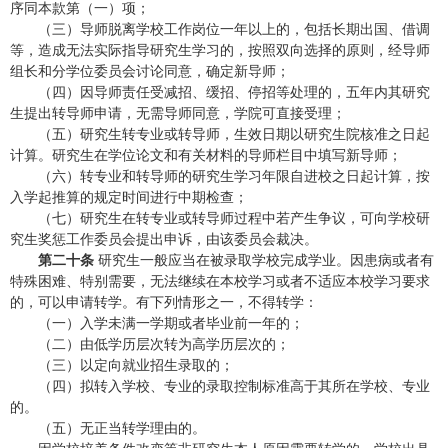
序同本款第（一）项；
（三）导师脱离学校工作岗位一年以上的，包括长期出国、借调
等，造成无法实际指导研究生学习的，按照双向选择的原则，经导师
组长和分学位委员会讨论同意，确定新导师；
（四）因导师责任受减招、缓招、停招等处理的，五年内其研究
生提出转导师申请，无需导师同意，学院可直接受理；
（五）研究生转专业或转导师，生效日期以研究生院核准之日起
计算。研究生在学位论文和有关材料的导师栏目中填写新导师；
（六）转专业和转导师的研究生学习年限自进校之日起计算，按
入学起推算的规定时间进行中期检查；
（七）研究生在转专业或转导师过程中若产生争议，可向学校研
究生奖惩工作委员会提出申诉，由该委员会裁决。
第二十条
研究生一般应当在被录取学校完成学业。因患病或者有
特殊困难、特别需要，无法继续在本校学习或者不适应本校学习要求
的，可以申请转学。有下列情形之一，不得转学：
（一）入学未满一学期或者毕业前一年的；
（二）由低学历层次转为高学历层次的；
（三）以定向就业招生录取的；
（四）拟转入学校、专业的录取控制标准高于其所在学校、专业
的。
（五）无正当转学理由的。