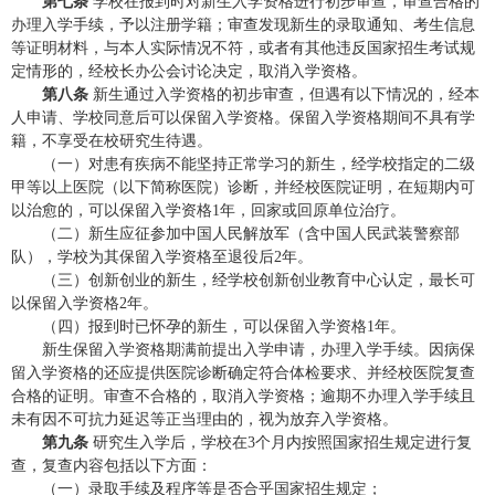
第七条
学校在报到时对新生入学资格进行初步审查，审查合格的
办理入学手续，予以注册学籍；审查发现新生的录取通知、考生信息
等证明材料，与本人实际情况不符，或者有其他违反国家招生考试规
定情形的，经校长办公会讨论决定，取消入学资格。
第八条
新生通过入学资格的初步审查，但遇有以下情况的，经本
人申请、学校同意后可以保留入学资格。保留入学资格期间不具有学
籍，不享受在校研究生待遇。
（一）对患有疾病不能坚持正常学习的新生，经学校指定的二级
甲等以上医院（以下简称医院）诊断，并经校医院证明，在短期内可
以治愈的，可以保留入学资格
1
年，回家或回原单位治疗。
（二）新生应征参加中国人民解放军（含中国人民武装警察部
队），学校为其保留入学资格至退役后
2
年。
（三）创新创业的新生，经学校创新创业教育中心认定，最长可
以保留入学资格
2
年。
（四）报到时已怀孕的新生，可以保留入学资格
1
年。
新生保留入学资格期满前提出入学申请，办理入学手续。因病保
留入学资格的还应提供医院诊断确定符合体检要求、并经校医院复查
合格的证明。审查不合格的，取消入学资格；逾期不办理入学手续且
未有因不可抗力延迟等正当理由的，视为放弃入学资格。
第九条
研究生入学后，学校在
3
个月内按照国家招生规定进行复
查，复查内容包括以下方面：
（一）录取手续及程序等是否合乎国家招生规定；