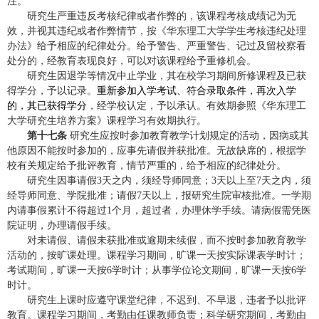
注。
研究生严重违反考核纪律或者作弊的，该课程考核成绩记为无
效，并视其违纪或者作弊情节，按《华东理工大学学生考核违纪处理
办法》给予相应的纪律处分。给予警告、严重警告、记过及留校察看
处分的，经教育表现良好，可以对该课程给予重修机会。
研究生因退学等情况中止学业，其在校学习期间所修课程及已获
得学分，予以记录。
重新参加入学考试、符合录取条件，再次入学
的，其已获得学分
，经学校认定，予以承认。有效期参照《华东理工
大学研究生培养方案》课程学习有效期执行。
第十七条
研究生应按时参加教育教学计划规定的活动，因病或其
他原因不能按时参加的，应事先请假并获批准。无故缺席的，根据学
校有关规定给予批评教育，情节严重的，给予相应的纪律处分。
研究生因事请假
3
天之内，须经导师同意；
3
天以上至
7
天之内，须
经导师同意、学院批准；请假
7
天以上，报研究生院审核批准。一学期
内请事假累计不得超过
1
个月，超过者，办理休学手续。请病假需凭医
院证明，办理请假手续。
对未请假、请假未获批准或逾期未续假，而不按时参加教育教学
活动的，按旷课处理。课程学习期间，旷课一天按实际课表学时计；
考试期间，旷课一天按
6
学时计；从事学位论文期间，旷课一天按
6
学
时计。
研究生上课时应遵守课堂纪律，不迟到、不早退，违者予以批评
教育。课程学习期间，考勤由任课教师负责；科学研究期间，考勤由