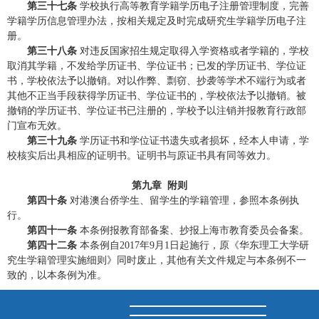
第三十七条
学校执行高等教育学籍学历电子注册管理制度，完善
学籍学历信息管理办法，按相关规定及时完成研究生学籍学历电子注
册。
第三十八条
对违反国家招生规定取得入学资格或者学籍的，学校
取消其学籍，不发给学历证书、学位证书；已发的学历证书、学位证
书，学校依法予以撤销。对以作弊、剽窃、抄袭等学术不端行为或者
其他不正当手段获得学历证书、学位证书的，学校依法予以撤销。被
撤销的学历证书、学位证书已注册的，学校予以注销并报教育行政部
门宣布无效。
第三十九条
学历证书和学位证书遗失或者损坏，经本人申请，学
校核实后出具相应的证明书。证明书与原证书具有同等效力。
第九章 附则
第四十条
对港澳台侨学生、留学生的学籍管理，参照本条例执
行。
第四十一条
本条例报教育部备案、抄报上海市教育委员会备案。
第四十二条
本条例自
2017
年
9
月
1
日起施行，原《华东理工大学研
究生学籍管理实施细则》同时废止，其他有关文件规定与本条例不一
致的，以本条例为准。