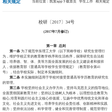
相关规定
当前位置：
凯发app下载首页
学生工作
相关规定
校研〔
2017
〕
34
号
(2017
年
7
月修订
)
第一章 总则
第一条
为了规范华东理工大学（以下简称学校）研究生管理行
为，维护学校正常的教育教学秩序和生活秩序，保障研究生合法权
益，培养德、智、体、美等方面全面发展的社会主义建设者和接班
人，依据教育部《普通高等学校学生管理规定》（教育部令第
41
号），结合学校实际，制定本实施细则。
第二条
本实施细则适用于学校对接受普通高等学历教育的研究生
的管理。
第三条
学校坚持社会主义办学方向，坚持马克思主义的指导地位
,
全面贯彻国家教育方针；坚持以立德树人为根本，以理想信念教育为
核心
,
培育和践行社会主义核心价值观，弘扬中华优秀传统文化和革命
文化、社会主义先进文化，培养学生的社会责任感、创新精神和实践
能力；坚持依法治校，科学管理，健全和完善管理制度，规范管理行