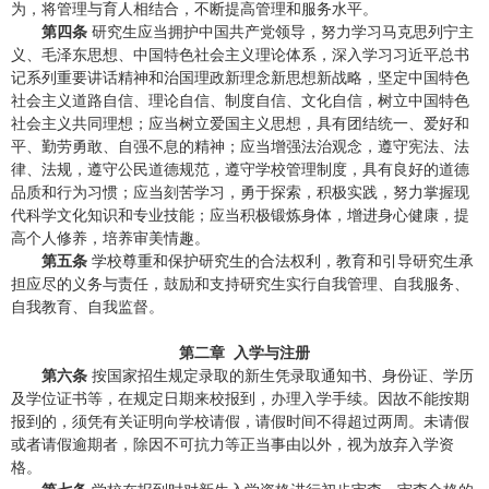
为，将管理与育人相结合，不断提高管理和服务水平。
第四条
研究生应当拥护中国共产党领导，努力学习马克思列宁主
义、毛泽东思想、中国特色社会主义理论体系，深入学习习近平总书
记系列重要讲话精神和治国理政新理念新思想新战略，坚定中国特色
社会主义道路自信、理论自信、制度自信、文化自信，树立中国特色
社会主义共同理想；应当树立爱国主义思想，具有团结统一、爱好和
平、勤劳勇敢、自强不息的精神；应当增强法治观念，遵守宪法、法
律、法规，遵守公民道德规范，遵守学校管理制度，具有良好的道德
品质和行为习惯；应当刻苦学习，勇于探索，积极实践，努力掌握现
代科学文化知识和专业技能；应当积极锻炼身体，增进身心健康，提
高个人修养，培养审美情趣。
第五条
学校尊重和保护研究生的合法权利，教育和引导研究生承
担应尽的义务与责任，鼓励和支持研究生实行自我管理、自我服务、
自我教育、自我监督。
第二章 入学与注册
第六条
按国家招生规定录取的新生凭录取通知书、身份证、学历
及学位证书等，在规定日期来校报到，办理入学手续。因故不能按期
报到的，须凭有关证明向学校请假，请假时间不得超过两周。未请假
或者请假逾期者，除因不可抗力等正当事由以外，视为放弃入学资
格。