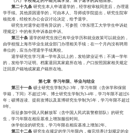
（六）学校规定的不能完成学业、应予退学的其他情形。
第二十九条
研究生本人申请退学的，经学校审核同意后，办理退
学手续。其他原因退学的，可由本人、导师或学院提出，研究生院审
核批准，经校长办公会议讨论决定，给予退学。
研究生对退学处理有异议的，可参照《华东理工大学学生申诉处
理规定》中的有关申诉条款申诉。
第三十条
退学的研究生按已有毕业学历和就业政策可以就业的，
由学校报上海市毕业生就业部门办理相关手续；在一个月内没有聘用
单位的，应当办理退学手续离校。
退学研究生学习满一学年及以上的，发给肄业证书；不满一学年
的，发给学习证明。档案退回其家庭所在地，户口按照国家相关规定
迁回原户籍地或家庭户籍所在地。
第七章 学习年限、毕业与结业
第三十一条
硕士研究生学制为
2-3
年，学习年限（含休学和保留
学籍，下同）不超过
5
年。博士研究生学制为
3-4
年，学习年限不超过
6
年；硕博连读、提前攻博以及直博研究生学制为
5
年，学习年限不超过
8
年。
应征参加中国人民解放军（含中国人民武装警察部队）的研究
生，学习年限在相应基准上增加服役时间。
休学创业的研究生，学习年限在相应基准上增加
2
年。
第三十二条
研究生在规定的学习年限内，修完培养计划规定的全