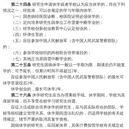
第二十四条
研究生申请休学或者学校认为应当休学的，符合下列
情况之一，经批准，可以在规定的学习年限内休学。
（一）因患病经医院诊断，校医院证明必须休学的；
（二）定向培养研究生因单位工作需要中断学业的；
（三）经学校创新创业教育中心认定创业的；
（四）怀孕生育的；
（五）应征参加中国人民解放军（含中国人民武装警察部队）
的；
（六）参加学校组织的跨校联合培养项目的；
（七）其他正当原因需中断学业的。
第二十五条
研究生因病休学一般以一学期为限，期满后仍不能复
学的，可予延长，但累计时间不得超过
2
年。
应征参加中国人民解放军（含中国人民武装警察部队）的最长可
休学至退役后
2
年。
休学创业的，最长可休学
2
年。
第二十六条
休学研究生应当办理离校手续。休学期间，学校为其
保留学籍，但不享受在校学习研究生待遇。
应征入伍或联合培养休学的研究生，应与其实际所在的部队、学
校等组织建立管理关系。休学期间违法乱纪的，仍适用学校的有关处
理规定。情节严重的取消其复学资格。
因病休学的研究生，应回家休养，其医疗费按照学校有关规定处