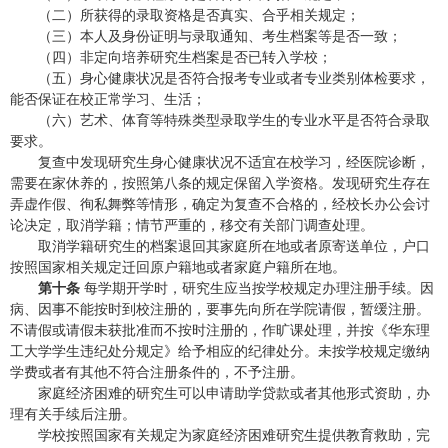
（二）所获得的录取资格是否真实、合乎相关规定；
（三）本人及身份证明与录取通知、考生档案等是否一致；
（四）非定向培养研究生档案是否已转入学校；
（五）身心健康状况是否符合报考专业或者专业类别体检要求，
能否保证在校正常学习、生活；
（六）艺术、体育等特殊类型录取学生的专业水平是否符合录取
要求。
复查中发现研究生身心健康状况不适宜在校学习，经医院诊断，
需要在家休养的，按照第八条的规定保留入学资格。发现研究生存在
弄虚作假、徇私舞弊等情形，确定为复查不合格的，经校长办公会讨
论决定，取消学籍；情节严重的，移交有关部门调查处理。
取消学籍研究生的档案退回其家庭所在地或者原寄送单位，户口
按照国家相关规定迁回原户籍地或者家庭户籍所在地。
第十条
每学期开学时，研究生应当按学校规定办理注册手续。因
病、因事不能按时到校注册的，要事先向所在学院请假，暂缓注册。
不请假或请假未获批准而不按时注册的，作旷课处理，并按《华东理
工大学学生违纪处分规定》给予相应的纪律处分。未按学校规定缴纳
学费或者有其他不符合注册条件的，不予注册。
家庭经济困难的研究生可以申请助学贷款或者其他形式资助，办
理有关手续后注册。
学校按照国家有关规定为家庭经济困难研究生提供教育救助，完