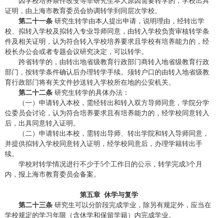
因学校培养条件改变等非研究生本人原因需要转学的，学校出具
证明，由上海市教育委员会协调转学到同层次学校。
第二十一条
研究生转学由本人提出申请，说明理由，经转出学
校、拟转入学校及拟转入专业导师同意，由转入学校负责审核转学条
件及相关证明，认为符合转入学校培养要求且学校有培养能力的，经
校长办公会或者专题会议研究决定，可以转学。
跨省转学的，由转出地省级教育行政部门商转入地省级教育行政
部门，按转学条件确认后办理转学手续。须转户口的由转入地省级教
育行政部门将有关文件抄送转入学校所在地的公安机关。
第二十二条
研究生转学的具体办法：
（一）申请转入本校，需经转出和转入双方导师同意，学院分学
位委员会讨论，认为符合培养要求且有培养能力的，经学校同意转入
后，出具同意转入证明。
（二）申请转出本校，需转出导师、转出学院和转入导师同意，
并提供拟转入学校同意转入证明，经学校同意后，办理学籍转出手
续。
学校对转学情况进行不少于
5
个工作日的公示，转学完成
3
个月
内，报上海市教育委员会备案。
第五章 休学与复学
第二十三条
研究生可以分阶段完成学业，除另有规定外，应当在
学校规定的学习年限（含休学和保留学籍）内完成学业。