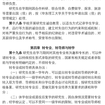
导师负责。
研究生在学期间因合作科研、联合培养、自费留学、探亲、旅游
等需要出国（境）的，按《华东理工大学关于学生申请出国（境）的
管理规定》处理。
第十八条
学校开展研究生诚信教育，以适当方式记录学生学业、
学术、品行等方面的诚信信息，建立对失信行为的约束和惩戒机制；
对有严重失信行为的，给予相应的纪律处分，对违背学术诚信的，对
其获得学位及学术称号、荣誉等作出限制。
第四章 转专业、转导师与转学
第十九条
研究生在学习期间对其他专业有兴趣和专长的，可以申
请转专业。以特殊招生形式录取的研究生，国家有相关规定或者录取
前与学校有明确约定的，不得转专业。
转专业或转导师具体办法：
（一）研究生在第一学年内，可以提出转专业或转导师的申请，
转专业必须在同一一级学科内进行。转专业或转导师必须经转出和拟
转入双方导师、导师组长和分学位委员会讨论同意后，报研究生院审
核备案。研究生转专业后，需修完新专业培养方案要求的课程和学
分；
（二）休学创业或退役后复学的研究生，因自身情况需要转专业
的，经学校认定，可以不受同一一级学科的限制。转专业或转导师程