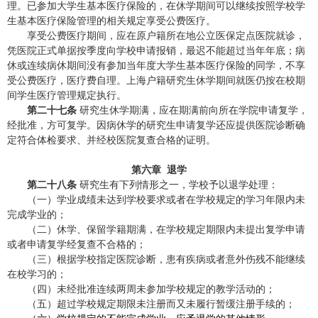
理。已参加大学生基本医疗保险的，在休学期间可以继续按照学校学
生基本医疗保险管理的相关规定享受公费医疗。
享受公费医疗期间，应在原户籍所在地公立医保定点医院就诊，
凭医院正式单据按季度向学校申请报销，最迟不能超过当年年底；病
休或连续病休期间没有参加当年度大学生基本医疗保险的同学，不享
受公费医疗，医疗费自理。上海户籍研究生休学期间就医仍按在校期
间学生医疗管理规定执行。
第二十七条
研究生休学期满，应在期满前向所在学院申请复学，
经批准，方可复学。因病休学的研究生申请复学还应提供医院诊断确
定符合体检要求、并经校医院复查合格的证明。
第六章 退学
第二十八条
研究生有下列情形之一，学校予以退学处理：
（一）学业成绩未达到学校要求或者在学校规定的学习年限内未
完成学业的；
（二）休学、保留学籍期满，在学校规定期限内未提出复学申请
或者申请复学经复查不合格的；
（三）根据学校指定医院诊断，患有疾病或者意外伤残不能继续
在校学习的；
（四）未经批准连续两周未参加学校规定的教学活动的；
（五）超过学校规定期限未注册而又未履行暂缓注册手续的；